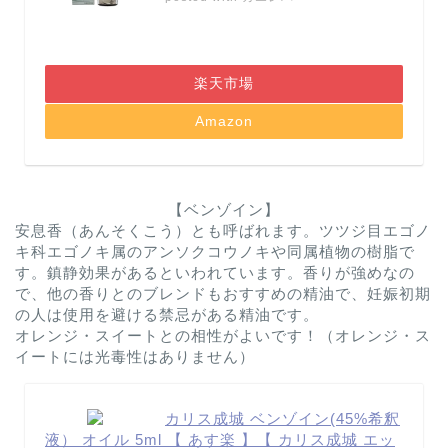
楽天市場
Amazon
【ベンゾイン】
安息香（あんそくこう）とも呼ばれます。ツツジ目エゴノ
キ科エゴノキ属のアンソクコウノキや同属植物の樹脂で
す。鎮静効果があるといわれています。香りが強めなの
で、他の香りとのブレンドもおすすめの精油で、妊娠初期
の人は使用を避ける禁忌がある精油です。
オレンジ・スイートとの相性がよいです！（オレンジ・ス
イートには光毒性はありません）
カリス成城 ベンゾイン(45%希釈
液） オイル 5ml 【 あす楽 】【 カリス成城 エッ