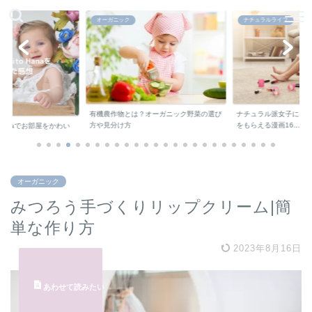
オーガニック
ナチュラルライフ
ナチュラル派女子にお
有機農作物とは？オーガニック野菜の選び
をもらえる漫画16...
方や見分け方
oHanaでお部屋をかわい
オーガニック
みつろう手づくりリップクリーム|簡
単な作り方
2023年8月16日