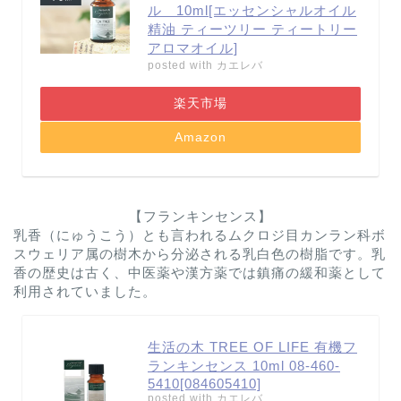
ル 10ml[エッセンシャルオイル
精油 ティーツリー ティートリー
アロマオイル]
posted with
カエレバ
楽天市場
Amazon
【フランキンセンス】
乳香（にゅうこう）とも言われるムクロジ目カンラン科ボ
スウェリア属の樹木から分泌される乳白色の樹脂です。乳
香の歴史は古く、中医薬や漢方薬では鎮痛の緩和薬として
利用されていました。
生活の木 TREE OF LIFE 有機フ
ランキンセンス 10ml 08-460-
5410[084605410]
posted with
カエレバ