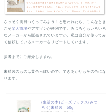
つろうとホホバオイル基本となる材料は『みつろう』と『ホホバオイ
ル』。無香料でつくるなら、これだけでハンドクリームをつくることがで
きます。もちろん、ホホバオイルではなく、別のキャリアオイルを使って
も大丈夫。好みに合わせて選んでください。香りをつけたい場合はエッセ
ンシャルオイル（精油）をプラスしましょう。みつろうハンドクリームの
さっそく明日つくってみよう！と思われたら、こんなとき
分量いくつかのレシピはありますが、私が…
こそ
楽天市場
やアマゾンが便利です。みつろうもいろいろ
なメーカーから販売されていますが、私は自分が使ってみ
て信頼しているメーカーをリピートしています。
参考までにご紹介しますね。
未精製のものは黄色っぽいので、できあがりもその色にな
ります。
(生活の木)ビーズワックス(みつ
ろう)未精製 50g