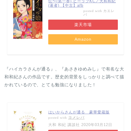
伝〜(第一巻) ビーラブKC／大和和紀
(著者) 【中古】afb
カエレ
posted with
バ
楽天市場
Amazon
『ハイカラさんが通る』、『あさきゆめみし』で有名な大
和和紀さんの作品です。歴史的背景をしっかりと調べて描
かれているので、とても勉強になりました！
はいからさんが通る 豪華愛蔵版
ヨメレバ
posted with
大和 和紀 講談社 2020年03月12日