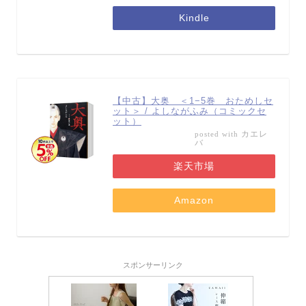
Kindle
【中古】大奥 ＜1−5巻 おためしセ
ット＞ / よしながふみ（コミックセ
ット）
カエレ
posted with
バ
楽天市場
Amazon
スポンサーリンク