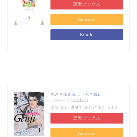
楽天ブックス
Amazon
Kindle
あさきゆめみし 完全版1
ヨメレバ
posted with
大和 和紀 講談社 2017年02月23日
楽天ブックス
Amazon