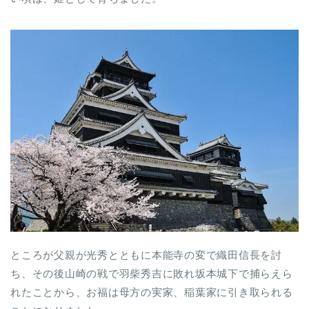
ところが父親が光秀とともに本能寺の変で織田信長を討
ち、その後山崎の戦で羽柴秀吉に敗れ坂本城下で捕らえら
れたことから、お福は母方の実家、稲葉家に引き取られる