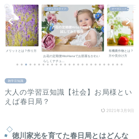
ナチュラルライフ
オーガニック
デメリットとは？作り方
有機農作物とは？オー
方や見分け方
お花の定期便HitoHanaでお部屋をかわい
らしくナチュ...
雑学豆知識
大人の学習豆知識【社会】お局様とい
えば春日局？
2021年3月9日
徳川家光を育てた春日局とはどんな