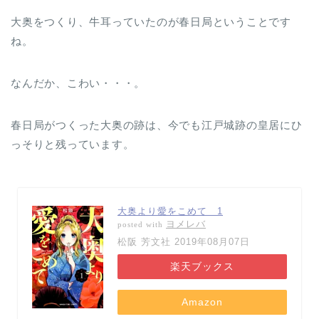
大奥をつくり、牛耳っていたのが春日局ということです
ね。
なんだか、こわい・・・。
春日局がつくった大奥の跡は、今でも江戸城跡の皇居にひ
っそりと残っています。
大奥より愛をこめて 1
ヨメレバ
posted with
松阪 芳文社 2019年08月07日
楽天ブックス
Amazon