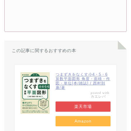
この記事に関するおすすめの本
つまずきをなくす小4・5・6
算数平面図形 角度・面積・作
図・単位[本/雑誌] / 西村則
康/著
posted with
カエレバ
楽天市場
Amazon