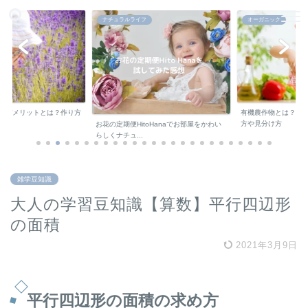
ナチュラルライフ
オーガニック
デメリットとは？作り方
有機農作物とは？オー
方や見分け方
お花の定期便HitoHanaでお部屋をかわい
らしくナチュ...
雑学豆知識
大人の学習豆知識【算数】平行四辺形
の面積
2021年3月9日
平行四辺形の面積の求め方