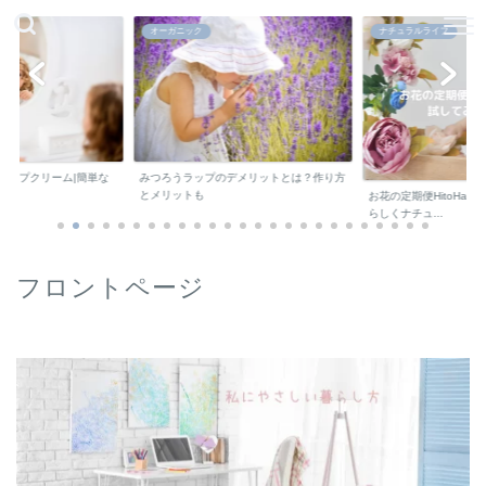
オーガニック
ナチュラルライフ
リップクリーム|簡単な
みつろうラップのデメリットとは？作り方
とメリットも
お花の定期便HitoHan
らしくナチュ...
フロントページ