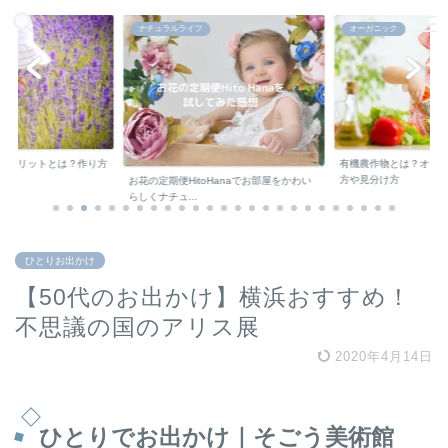
ナチュラルライフ
オーガニック
デメリットとは？作り方
有機農作物とは？オー
方や見分け方
お花の定期便HitoHanaでお部屋をかわい
らしくナチュ...
ひとりお出かけ
【50代のお出かけ】横浜おすすめ！
不思議の国のアリス展
2020年4月14日
ひとりでお出かけ｜
そごう美術館